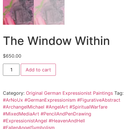
The Window Within
$
650.00
Add to cart
Category:
Original German Expressionist Paintings
Tag:
#ArNoUx #GermanExpressionism #FigurativeAbstract
#ArchangelMichael #AngelArt #SpiritualWarfare
#MixedMediaArt #PencilAndPenDrawing
#ExpressionistAngel #HeavenAndHell
#FallenAngelSymbolism