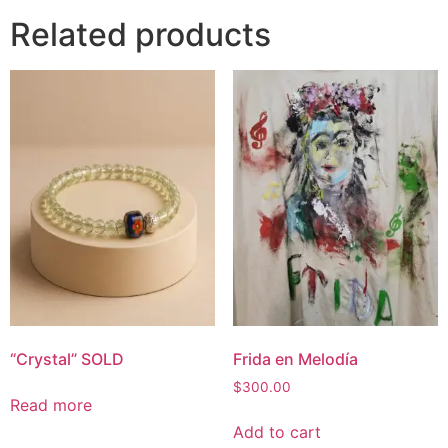
Related products
“Crystal” SOLD
Frida en Melodía
$
300.00
Read more
Add to cart