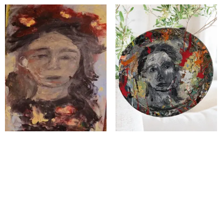
Mother of the Forgotten
Crossing Fire
Light
$
1,800.00
$
2,000.00
Add to cart
Add to cart