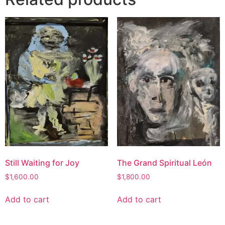
Still Waiting for Joy
The Grand Spiritual León
$
1,600.00
$
1,800.00
Add to cart
Add to cart